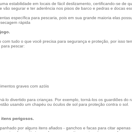
a estabilidade em locais de fácil deslizamento, certificando-se de qu
e vão segurar e ter aderência nos pisos de barco e pedras e docas es
entas específica para pescaria
, pois em sua grande maioria elas poss
e secagem rápida
jogo.
o com tudo o que você precisa para segurança e proteção, por isso t
 para pescar:
erimentos graves com azóis
-lo divertido para crianças. Por exemplo, torná-los os guardiões do
s estão usando um
chapéu
ou óculos de sol para proteção contra o sol.
 itens perigosos.
anhado por alguns itens afiados - ganchos e facas para citar apenas d