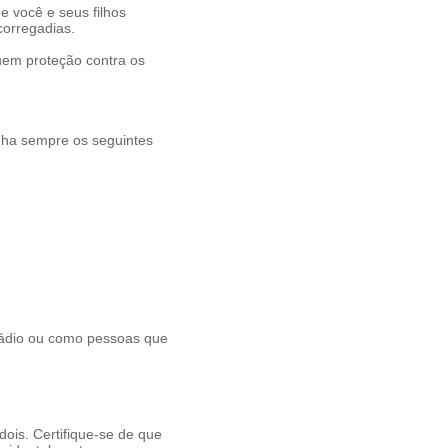
e você e seus filhos
corregadias.
uem proteção contra os
enha sempre os seguintes
 rádio ou como pessoas que
ois. Certifique-se de que