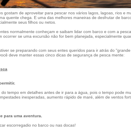
tes gostam de aproveitar para pescar nos vários lagos, lagoas, rios e m
ma quente chega. E uma das melhores maneiras de desfrutar de barco
ialmente seus filhos ou netos.
ntes normalmente conheçam e saibam lidar com barco e com a pesca 
m ocorrer se uma excursão não for bem planejada, especialmente quan
tiver se preparando com seus entes queridos para ir atrás do "grande 
você deve manter essas cinco dicas de segurança de pesca mente:
esca
ermitir.
o do tempo em detalhes antes de ir para a água, pois o tempo pode m
empestades inesperadas, aumento rápido de maré, além de ventos for
e para uma aventura.
icar escorregadio no barco ou nas docas!