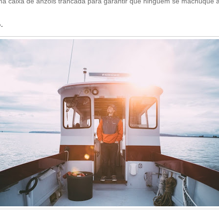
uma
caixa de anzóis
trancada para garantir que ninguém se machuque a
.