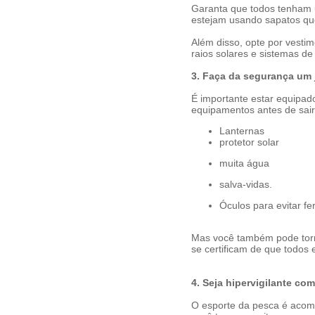
Garanta que todos tenham um
estejam usando
sapatos
qu
Além disso, opte por
vestim
raios solares e sistemas d
3. Faça da segurança um 
É importante estar equipad
equipamentos antes de sair
Lanternas
protetor solar
muita água
salva-vidas.
Óculos
para evitar f
Mas você também pode torná
se certificam de que todo
4. Seja hipervigilante com
O esporte da pesca é acomp