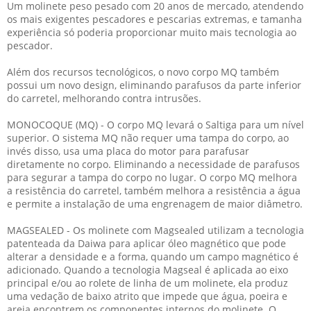
Um molinete peso pesado com 20 anos de mercado, atendendo
os mais exigentes pescadores e pescarias extremas, e tamanha
experiência só poderia proporcionar muito mais tecnologia ao
pescador.
Além dos recursos tecnológicos, o novo corpo MQ também
possui um novo design, eliminando parafusos da parte inferior
do carretel, melhorando contra intrusões.
MONOCOQUE (MQ) - O corpo MQ levará o Saltiga para um nível
superior. O sistema MQ não requer uma tampa do corpo, ao
invés disso, usa uma placa do motor para parafusar
diretamente no corpo. Eliminando a necessidade de parafusos
para segurar a tampa do corpo no lugar. O corpo MQ melhora
a resistência do carretel, também melhora a resistência a água
e permite a instalação de uma engrenagem de maior diâmetro.
MAGSEALED - Os molinete com Magsealed utilizam a tecnologia
patenteada da Daiwa para aplicar óleo magnético que pode
alterar a densidade e a forma, quando um campo magnético é
adicionado. Quando a tecnologia Magseal é aplicada ao eixo
principal e/ou ao rolete de linha de um molinete, ela produz
uma vedação de baixo atrito que impede que água, poeira e
areia encontrem os componentes internos do molinete. O