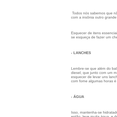
Todos nós sabemos que não 
com a insônia outro grande 
Esquecer de itens essenci
se esqueça de fazer um chec
-
LANCHES
Lembre-se que além do bal
diesel, que junto com um 
esquecer de levar uns lanchi
com fome algumas horas é 
-
ÁGUA
Isso, mantenha-se hidratado
então, leve muita água, e d