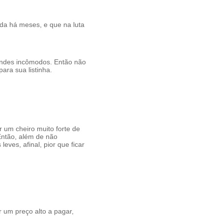
da há meses, e que na luta
andes incômodos. Então não
ara sua listinha.
um cheiro muito forte de
Então, além de não
eves, afinal, pior que ficar
r um preço alto a pagar,