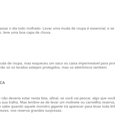
assar o dia todo molhado. Levar uma muda de roupa é essencial, e se 
, leve uma boa capa de chuva.
muda de roupa, mas esqueceu um saco ou
caixa impermeável
para pro
 não só os tecidos estejam protegidos, mas os eletrônicos também.
SCA
 não deveria estar nesta lista, afinal, se você vai pescar, algo que vo
 sua tralha. Mas lembre-se de levar um molinete ou carretilha reserva
 se sabe quando aquele monstro gigante irá aparecer para levar toda l
vezes, nos reserva grandes surpresas.