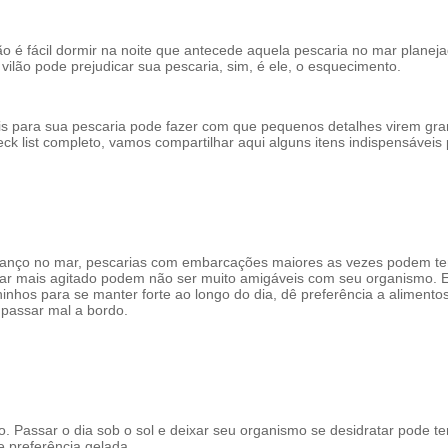
é fácil dormir na noite que antecede aquela pescaria no mar planeja
vilão pode prejudicar sua pescaria, sim, é ele, o esquecimento.
ais para sua pescaria pode fazer com que pequenos detalhes virem gr
k list completo, vamos compartilhar aqui alguns itens indispensáveis p
anço no mar, pescarias com embarcações maiores as vezes podem ter 
mar mais agitado podem não ser muito amigáveis com seu organismo. 
nhos para se manter forte ao longo do dia, dê preferência a alimentos l
passar mal a bordo.
. Passar o dia sob o sol e deixar seu organismo se desidratar pode te
e preferência gelada.