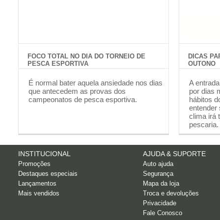
FOCO TOTAL NO DIA DO TORNEIO DE
DICAS PA
PESCA ESPORTIVA
OUTONO
É normal bater aquela ansiedade nos dias
A entrada
que antecedem as provas dos
por dias 
campeonatos de pesca esportiva.
hábitos d
entender
clima irá
pescaria.
INSTITUCIONAL
AJUDA & SUPORTE
Promoções
Auto ajuda
Destaques especiais
Segurança
Lançamentos
Mapa da loja
Mais vendidos
Troca e devoluções
Privacidade
Fale Conosco