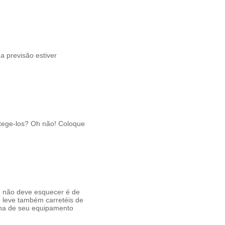
a previsão estiver
tege-los? Oh não! Coloque
cê não deve esquecer é de
, leve também carretéis de
inha de seu equipamento