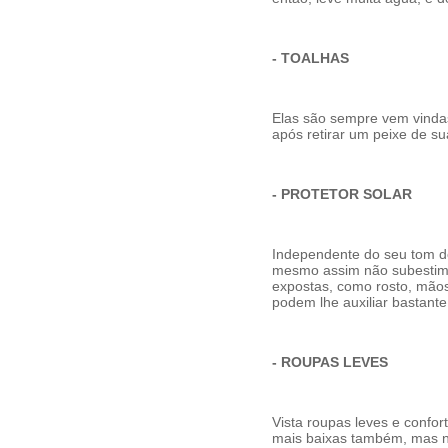
-
TOALHAS
Elas são sempre vem vindas
após retirar um peixe de s
- PROTETOR SOLAR
Independente do seu tom de
mesmo assim não subestime 
expostas, como rosto, mão
podem lhe auxiliar bastante
- ROUPAS LEVES
Vista roupas leves e confor
mais baixas também, mas n