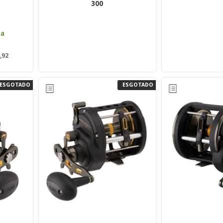
300
ta
,92
ESGOTADO
ESGOTADO