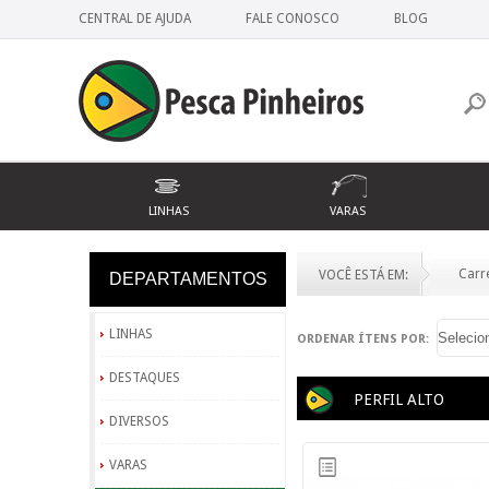
CENTRAL DE AJUDA
FALE CONOSCO
BLOG
LINHAS
VARAS
Carre
VOCÊ ESTÁ EM:
DEPARTAMENTOS
VESTUÁRIO
LINHAS
ORDENAR ÍTENS POR:
DESTAQUES
PERFIL ALTO
DIVERSOS
VARAS