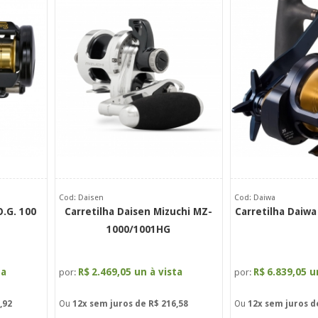
Cod: Daisen
Cod: Daiwa
O.G. 100
Carretilha Daisen Mizuchi MZ-
Carretilha Daiwa
1000/1001HG
ta
R$
2.469,05 un à vista
R$
6.839,05 u
por:
por:
,92
Ou
12x
sem juros de
R$ 216,58
Ou
12x
sem juros 