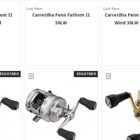
Cod: Penn
Cod: Penn
hom II
Carretilha Penn Fathom II
Carretilha Penn 
d
50LW
Wind 30LW 
ESGOTADO
ESGOTADO