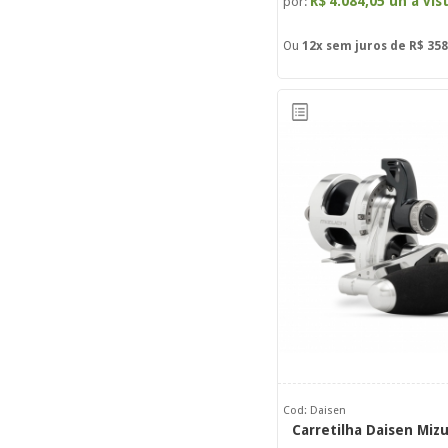
R$
4.084,05 un à vis
por:
Ou
12x
sem juros de
R$ 358
Cod: Daisen
Carretilha Daisen Miz