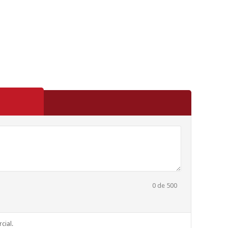
0
de 500
cial.