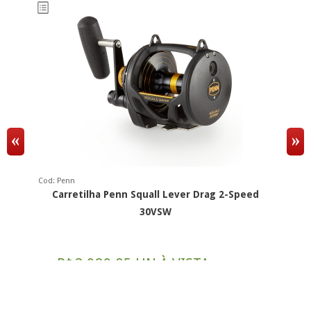
Cod: Penn
Co
Carretilha Penn Squall Lever Drag 2-Speed
30VSW
R$
3.989,05 UN À VISTA
por:
po
12x
R$ 349,92
Ou
sem juros de