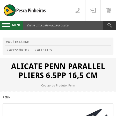
MENU
Cadastre-se
VOCÊ ESTÁ EM:
Acesse sua conta
ACESSÓRIOS
ALICATES
Fale Conosco
ALICATE PENN PARALLEL
LINHAS
PLIERS 6.5PP 16,5 CM
FLUORCARBONO
DESTAQUES
Código do Produto: Penn
MONOFILAMENTO
DIVERSOS
PENN
MULTIFILAMENTO
VARAS
PARA CARRETILHA
CARRETILHAS