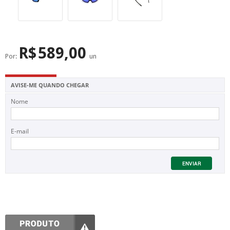
SUPERFÍCIE
MÁSCARA DE PROTEÇÃO SOLAR
R$
589,00
Por:
un
AVISE-ME QUANDO CHEGAR
Nome
E-mail