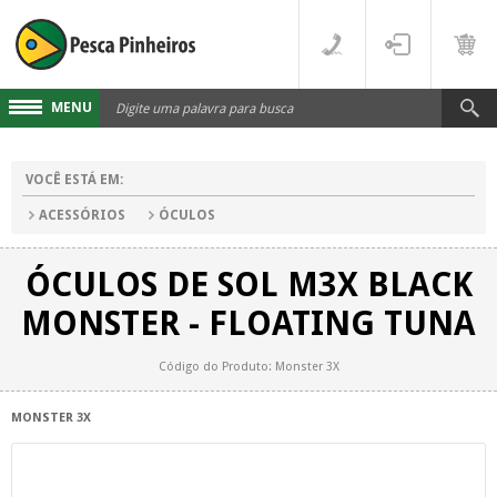
MENU
Cadastre-se
VOCÊ ESTÁ EM:
Acesse sua conta
ACESSÓRIOS
ÓCULOS
Fale Conosco
ÓCULOS DE SOL M3X BLACK
LINHAS
MONSTER - FLOATING TUNA
FLUORCARBONO
DESTAQUES
Código do Produto: Monster 3X
MONOFILAMENTO
DIVERSOS
MONSTER 3X
MULTIFILAMENTO
VARAS
PARA CARRETILHA
CARRETILHAS