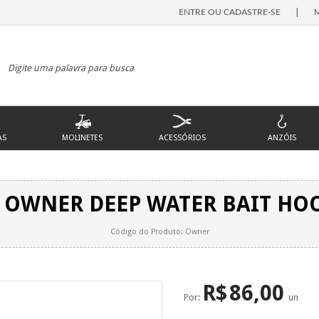
|
ENTRE OU CADASTRE-SE
AS
MOLINETES
ACESSÓRIOS
ANZÓIS
 OWNER DEEP WATER BAIT HOO
Código do Produto: Owner
R$
86,00
Por:
un