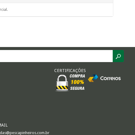
cial.
CERTIFICAÇÕES
MAIL
das@pescapinheiros.com.br