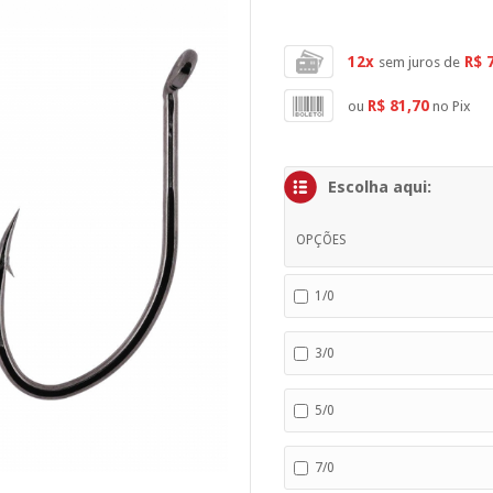
12x
R$ 
sem juros de
R$ 81,70
ou
no Pix
Escolha aqui:
OPÇÕES
1/0
3/0
5/0
7/0