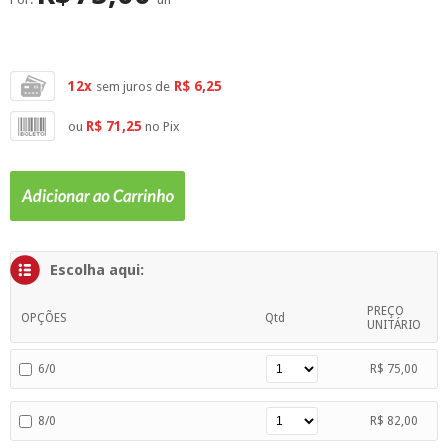
SUPERFÍCIE
MÁSCARA DE PROTEÇÃO SOLAR
12x
R$ 6,25
sem juros de
R$ 71,25
ou
no Pix
Escolha aqui:
PREÇO
OPÇÕES
Qtd
UNITÁRIO
6/0
R$ 75,00
8/0
R$ 82,00