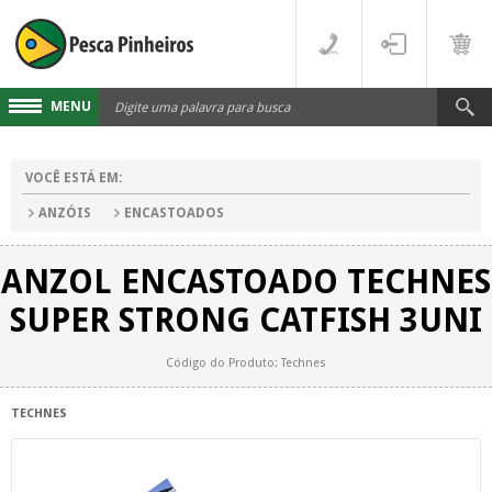
MENU
Cadastre-se
VOCÊ ESTÁ EM:
Acesse sua conta
ANZÓIS
ENCASTOADOS
Fale Conosco
ANZOL ENCASTOADO TECHNES
LINHAS
SUPER STRONG CATFISH 3UNI
FLUORCARBONO
DESTAQUES
Código do Produto: Technes
MONOFILAMENTO
DIVERSOS
TECHNES
MULTIFILAMENTO
VARAS
PARA CARRETILHA
CARRETILHAS