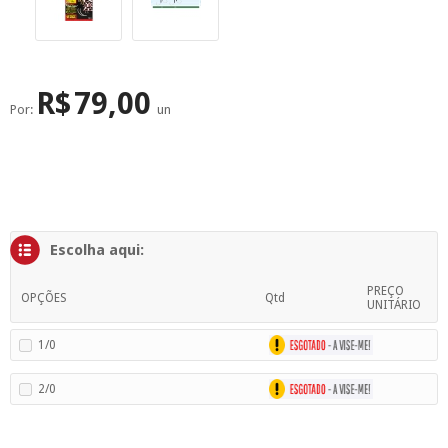
SUPERFÍCIE
MÁSCARA DE PROTEÇÃO SOLAR
R$
79,00
Por:
un
Escolha aqui:
PREÇO
OPÇÕES
Qtd
UNITÁRIO
1/0
2/0