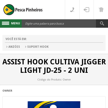
MENU
Cadastre-se
VOCÊ ESTÁ EM:
Acesse sua conta
ANZÓIS
SUPORT HOOK
Fale Conosco
ASSIST HOOK CULTIVA JIGGER
LINHAS
LIGHT JD-25 - 2 UNI
FLUORCARBONO
DESTAQUES
Código do Produto: Owner
MONOFILAMENTO
DIVERSOS
OWNER
MULTIFILAMENTO
VARAS
PARA CARRETILHA
CARRETILHAS