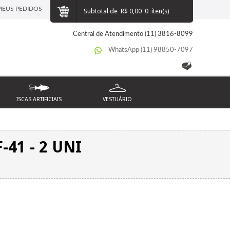
MEUS PEDIDOS
Subtotal de
R$ 0,00
0
iten(s)
Central de Atendimento (11) 3816-8099
WhatsApp (11) 98850-7097
ISCAS ARTIFICIAIS
VESTUÁRIO
41 - 2 UNI