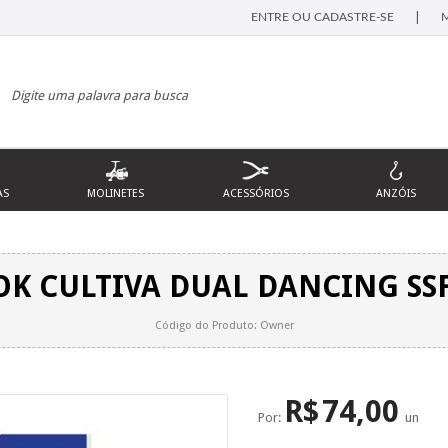
|
ENTRE OU CADASTRE-SE
AS
MOLINETES
ACESSÓRIOS
ANZÓIS
OK CULTIVA DUAL DANCING SSF-
Código do Produto: Owner
R$
74,00
Por:
un