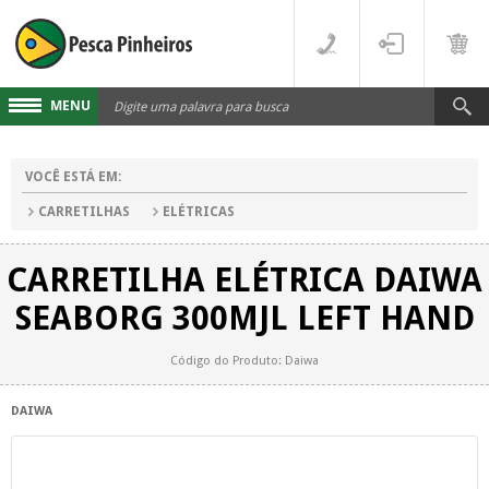
MENU
Cadastre-se
VOCÊ ESTÁ EM:
Acesse sua conta
CARRETILHAS
ELÉTRICAS
Fale Conosco
CARRETILHA ELÉTRICA DAIWA
LINHAS
SEABORG 300MJL LEFT HAND
FLUORCARBONO
DESTAQUES
Código do Produto: Daiwa
MONOFILAMENTO
DIVERSOS
DAIWA
MULTIFILAMENTO
VARAS
PARA CARRETILHA
CARRETILHAS