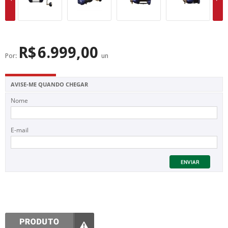
SUPERFÍCIE
MÁSCARA DE PROTEÇÃO SOLAR
R$
6.999,00
Por:
un
AVISE-ME QUANDO CHEGAR
Nome
E-mail