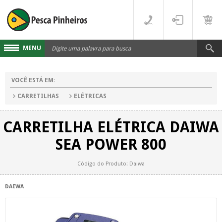
MENU
Cadastre-se
VOCÊ ESTÁ EM:
Acesse sua conta
CARRETILHAS
ELÉTRICAS
Fale Conosco
CARRETILHA ELÉTRICA DAIWA
LINHAS
SEA POWER 800
FLUORCARBONO
DESTAQUES
Código do Produto: Daiwa
MONOFILAMENTO
DIVERSOS
DAIWA
MULTIFILAMENTO
VARAS
PARA CARRETILHA
CARRETILHAS