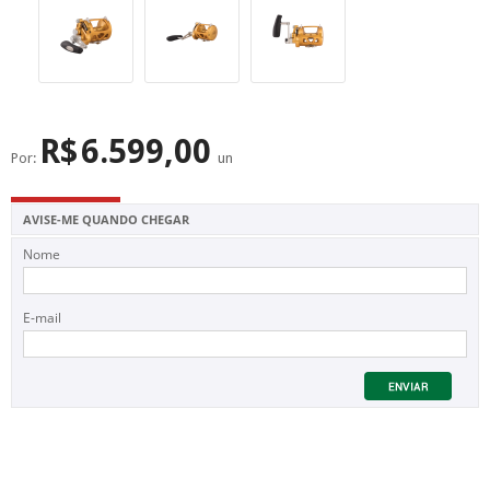
SUPERFÍCIE
MÁSCARA DE PROTEÇÃO SOLAR
R$
6.599,00
Por:
un
AVISE-ME QUANDO CHEGAR
Nome
E-mail