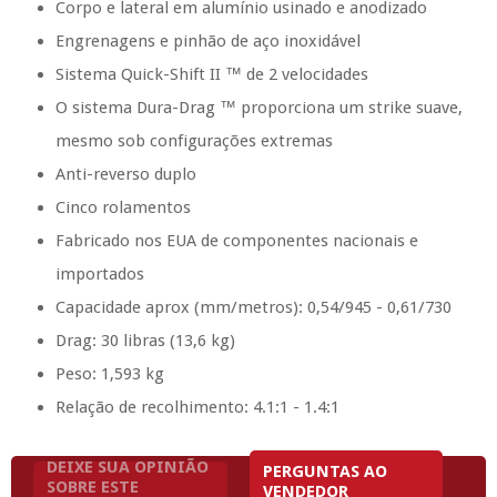
Corpo e lateral em alumínio usinado e anodizado
Engrenagens e pinhão de aço inoxidável
Sistema Quick-Shift II ™ de 2 velocidades
O sistema Dura-Drag ™ proporciona um strike suave,
mesmo sob configurações extremas
Anti-reverso duplo
Cinco rolamentos
Fabricado nos EUA de componentes nacionais e
importados
Capacidade aprox (mm/metros): 0,54/945 - 0,61/730
Drag: 30 libras (13,6 kg)
Peso: 1,593 kg
Relação de recolhimento: 4.1:1 - 1.4:1
DEIXE SUA OPINIÃO
PERGUNTAS AO
SOBRE ESTE
VENDEDOR