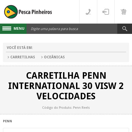
MENU
Cadastre-se
VOCÊ ESTÁ EM:
Acesse sua conta
CARRETILHAS
OCEÂNICAS
Fale Conosco
CARRETILHA PENN
LINHAS
INTERNATIONAL 30 VISW 2
FLUORCARBONO
DESTAQUES
VELOCIDADES
MONOFILAMENTO
DIVERSOS
Código do Produto: Penn Reels
MULTIFILAMENTO
VARAS
PENN
PARA CARRETILHA
CARRETILHAS