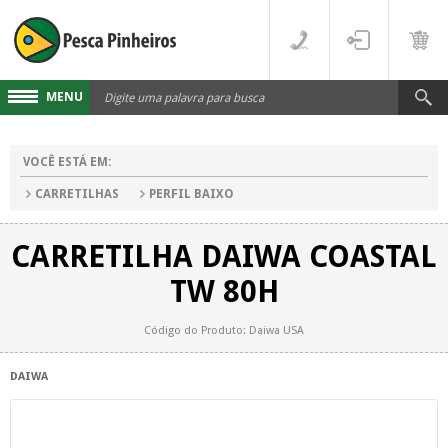
MENU
Cadastre-se
VOCÊ ESTÁ EM:
Acesse sua conta
CARRETILHAS
PERFIL BAIXO
Fale Conosco
CARRETILHA DAIWA COASTAL
LINHAS
TW 80H
FLUORCARBONO
DESTAQUES
Código do Produto: Daiwa USA
MONOFILAMENTO
DIVERSOS
DAIWA
MULTIFILAMENTO
VARAS
PARA CARRETILHA
CARRETILHAS