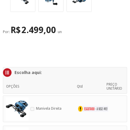
SUPERFÍCIE
MÁSCARA DE PROTEÇÃO SOLAR
R$
2.499,00
Por:
un
Escolha aqui:
PREÇO
OPÇÕES
Qtd
UNITÁRIO
Manivela Direita