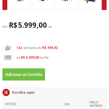
SUPERFÍCIE
MÁSCARA DE PROTEÇÃO SOLAR
R$
5.999,00
Por:
un
12x
R$ 499,92
sem juros de
R$ 5.699,05
ou
no Pix
Escolha aqui:
PREÇO
OPÇÕES
Qtd
UNITÁRIO