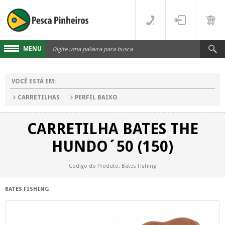
MENU
Cadastre-se
VOCÊ ESTÁ EM:
Acesse sua conta
CARRETILHAS
PERFIL BAIXO
Fale Conosco
CARRETILHA BATES THE
LINHAS
HUNDO´50 (150)
FLUORCARBONO
DESTAQUES
Código do Produto: Bates Fishing
MONOFILAMENTO
DIVERSOS
BATES FISHING
MULTIFILAMENTO
VARAS
PARA CARRETILHA
CARRETILHAS