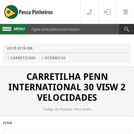
MENU
Cadastre-se
VOCÊ ESTÁ EM:
Acesse sua conta
CARRETILHAS
OCEÂNICAS
Fale Conosco
CARRETILHA PENN
LINHAS
INTERNATIONAL 30 VISW 2
FLUORCARBONO
DESTAQUES
VELOCIDADES
MONOFILAMENTO
DIVERSOS
Código do Produto: Penn Reels
MULTIFILAMENTO
VARAS
PENN
PARA CARRETILHA
CARRETILHAS