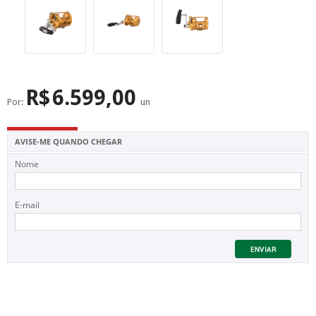
SUPERFÍCIE
MÁSCARA DE PROTEÇÃO SOLAR
R$
6.599,00
Por:
un
AVISE-ME QUANDO CHEGAR
Nome
E-mail