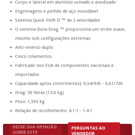
Corpo e lateral em alumínio usinado e anodizado
Engrenagens e pinhão de aço inoxidável
Sistema Quick-Shift II ™ de 2 velocidades
O sistema Dura-Drag ™ proporciona um strike suave,
mesmo sob configurações extremas
Anti-reverso duplo
Cinco rolamentos
Fabricado nos EUA de componentes nacionais e
importados
Capacidade aprox (mm/metros): 0,54/945 - 0,61/730
Drag: 30 libras (13,6 kg)
Peso: 1,593 kg
Relação de recolhimento: 4.1:1 - 1.4:1
DEIXE SUA OPINIÃO
PERGUNTAS AO
SOBRE ESTE
VENDEDOR