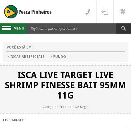
MENU
Cadastre-se
VOCÊ ESTÁ EM:
Acesse sua conta
ISCAS ARTIFICIAIS
FUNDO
Fale Conosco
ISCA LIVE TARGET LIVE
LINHAS
SHRIMP FINESSE BAIT 95MM
FLUORCARBONO
DESTAQUES
11G
MONOFILAMENTO
DIVERSOS
Código do Produto: Live Target
MULTIFILAMENTO
VARAS
LIVE TARGET
PARA CARRETILHA
CARRETILHAS