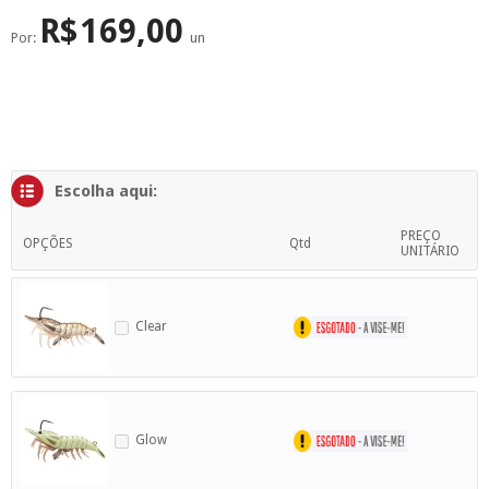
SUPERFÍCIE
MÁSCARA DE PROTEÇÃO SOLAR
R$
169,00
Por:
un
Escolha aqui:
PREÇO
OPÇÕES
Qtd
UNITÁRIO
Clear
Glow