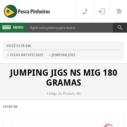
MENU
Cadastre-se
VOCÊ ESTÁ EM:
Acesse sua conta
ISCAS ARTIFICIAIS
JUMPING JIGS
Fale Conosco
JUMPING JIGS NS MIG 180
LINHAS
GRAMAS
FLUORCARBONO
DESTAQUES
Código do Produto: NS
MONOFILAMENTO
DIVERSOS
ISCAS NS
MULTIFILAMENTO
VARAS
PARA CARRETILHA
CARRETILHAS