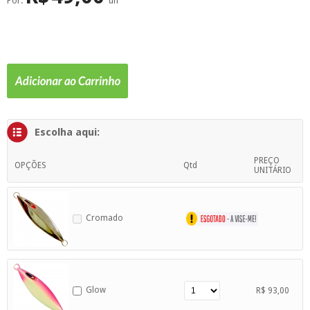
Por:
un
SUPERFÍCIE
MÁSCARA DE PROTEÇÃO SOLAR
Escolha aqui:
PREÇO
OPÇÕES
Qtd
UNITÁRIO
Cromado
Glow
R$ 93,00