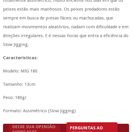
totalmente assimétrico, muito eficiente nos dias em que os
peixes estão mais manhosos. Os peixes predadores estão
sempre em busca de presas fáceis ou machucadas, que
realizam movimentos aleatórios, nadam com dificuldade e em
direções irregulares. E é nessas horas que entra a eficiência do
Slow Jigging.
Características:
Modelo: MIG 180
Tamanho: 13cm
Peso: 180gr
Formato: Assimétrico (Slow Jigging)
DEIXE SUA OPINIÃO
PERGUNTAS AO
SOBRE ESTE