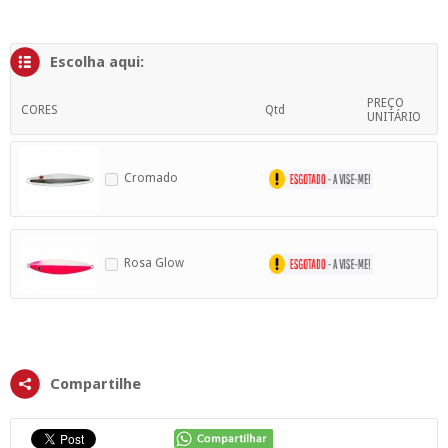
SUPERFÍCIE
MÁSCARA DE PROTEÇÃO SOLAR
Escolha aqui:
PREÇO
CORES
Qtd
UNITÁRIO
Cromado
Rosa Glow
Compartilhe