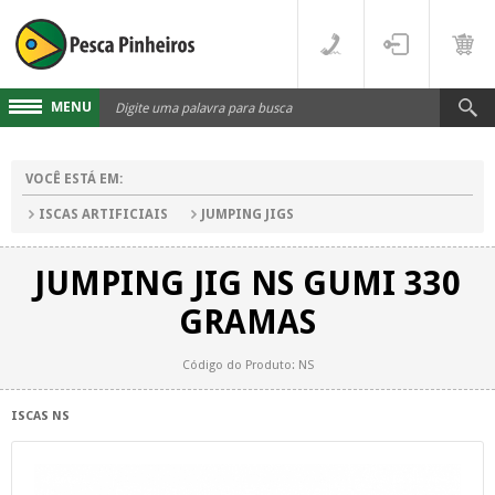
MENU
Cadastre-se
VOCÊ ESTÁ EM:
Acesse sua conta
ISCAS ARTIFICIAIS
JUMPING JIGS
Fale Conosco
JUMPING JIG NS GUMI 330
LINHAS
GRAMAS
FLUORCARBONO
DESTAQUES
Código do Produto: NS
MONOFILAMENTO
DIVERSOS
ISCAS NS
MULTIFILAMENTO
VARAS
PARA CARRETILHA
CARRETILHAS