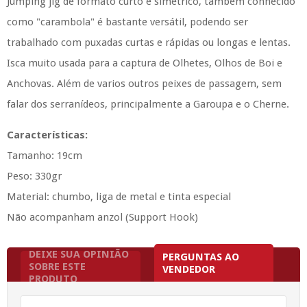
Jumping jig de formato curto e simétrico, também conhecido
como "carambola" é bastante versátil, podendo ser
trabalhado com puxadas curtas e rápidas ou longas e lentas.
Isca muito usada para a captura de Olhetes, Olhos de Boi e
Anchovas. Além de varios outros peixes de passagem, sem
falar dos serranídeos, principalmente a Garoupa e o Cherne.
Características:
Tamanho: 19cm
Peso: 330gr
Material: chumbo, liga de metal e tinta especial
Não acompanham anzol (Support Hook)
DEIXE SUA OPINIÃO
PERGUNTAS AO
SOBRE ESTE
VENDEDOR
PRODUTO