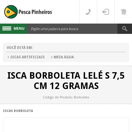
MENU
Cadastre-se
VOCÊ ESTÁ EM:
Acesse sua conta
ISCAS ARTIFICIAIS
MEIA ÁGUA
Fale Conosco
ISCA BORBOLETA LELÉ S 7,5
LINHAS
CM 12 GRAMAS
FLUORCARBONO
DESTAQUES
Código do Produto: Borboleta
MONOFILAMENTO
DIVERSOS
ISCAS BORBOLETA
MULTIFILAMENTO
VARAS
PARA CARRETILHA
CARRETILHAS