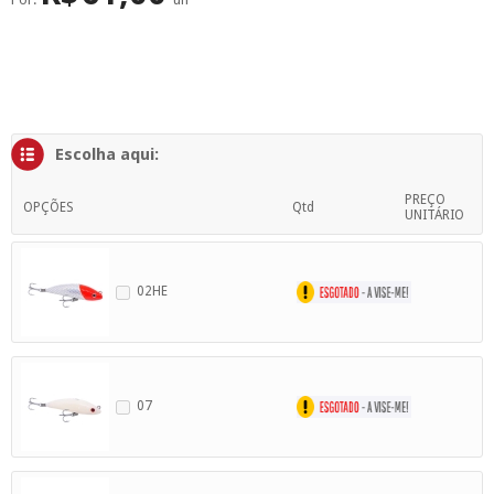
SUPERFÍCIE
MÁSCARA DE PROTEÇÃO SOLAR
Escolha aqui:
PREÇO
OPÇÕES
Qtd
UNITÁRIO
02HE
07