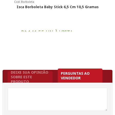
Cod: Borboleta
Isca Borboleta Baby Stick 6,5 Cm 10,5 Gramas
R$
141,55 UN À VISTA
por:
12x
R$ 12,42
Ou
sem juros de
DEIXE SUA OPINIÃO
PERGUNTAS AO
SOBRE ESTE
VENDEDOR
PRODUTO