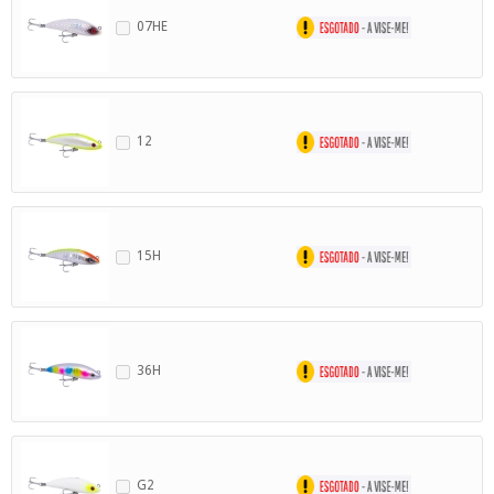
07HE
12
15H
36H
G2