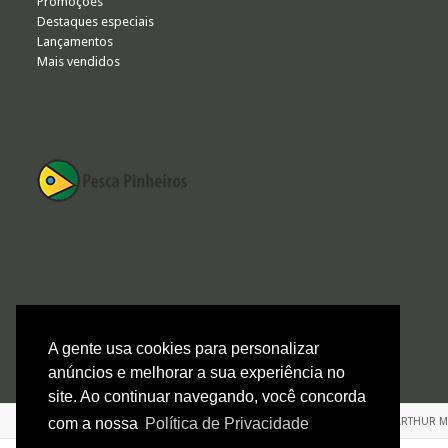
Promoções
Destaques especiais
Lançamentos
Mais vendidos
FORMAS DE PAGAMENTO
A gente usa cookies para personalizar
anúncios e melhorar a sua experiência no
site. Ao continuar navegando, você concorda
ARTHUR MAC
com a nossa
Política de Privacidade