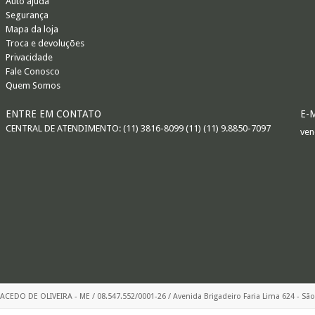
Auto ajuda
Segurança
Mapa da loja
Troca e devoluções
Privacidade
Fale Conosco
Quem Somos
ENTRE EM CONTATO
E-
CENTRAL DE ATENDIMENTO: (11) 3816-8099 (11) (11) 9.8850-7097
ven
EDO DE OLIVEIRA - ME / 08.547.552/0001-26 / Avenida Brigadeiro Faria Lima 624 - São