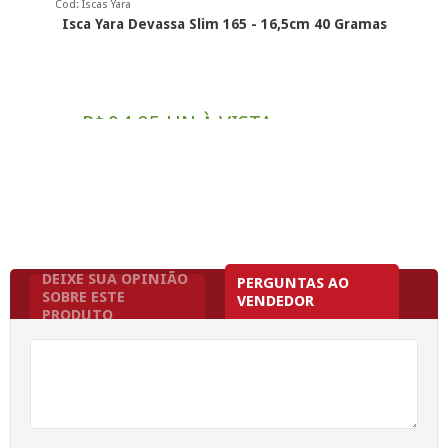
Cod: Iscas Yara
Isca Yara Devassa Slim 165 - 16,5cm 40 Gramas
R$
94,05 UN À VISTA
por:
12x
R$ 8,25
Ou
sem juros de
DEIXE SUA OPINIÃO
PERGUNTAS AO
SOBRE ESTE
VENDEDOR
PRODUTO