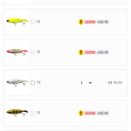
56
70
74
R$ 99,00
79