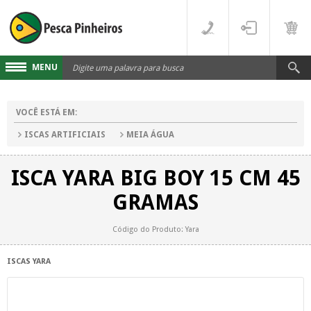
MENU
Cadastre-se
VOCÊ ESTÁ EM:
Acesse sua conta
ISCAS ARTIFICIAIS
MEIA ÁGUA
Fale Conosco
ISCA YARA BIG BOY 15 CM 45
LINHAS
GRAMAS
FLUORCARBONO
DESTAQUES
Código do Produto: Yara
MONOFILAMENTO
DIVERSOS
ISCAS YARA
MULTIFILAMENTO
VARAS
PARA CARRETILHA
CARRETILHAS