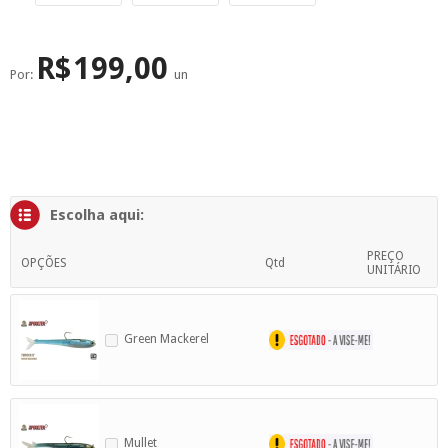
SUPERFÍCIE
MÁSCARA DE PROTEÇÃO SOLAR
R$
199,00
Por:
un
Escolha aqui:
PREÇO
OPÇÕES
Qtd
UNITÁRIO
Green Mackerel
Mullet