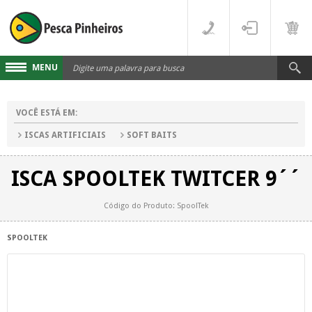
MENU
Cadastre-se
VOCÊ ESTÁ EM:
Acesse sua conta
ISCAS ARTIFICIAIS
SOFT BAITS
Fale Conosco
ISCA SPOOLTEK TWITCER 9´´
LINHAS
Código do Produto: SpoolTek
FLUORCARBONO
DESTAQUES
MONOFILAMENTO
DIVERSOS
SPOOLTEK
MULTIFILAMENTO
VARAS
PARA CARRETILHA
CARRETILHAS