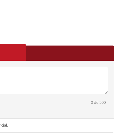
0
de 500
cial.