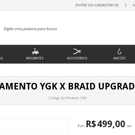
|
ENTRE OU CADASTRE-SE
AS
MOLINETES
ACESSÓRIOS
ANZÓIS
AMENTO YGK X BRAID UPGRAD
Código do Produto: YGK
R$
499,00
Por:
un