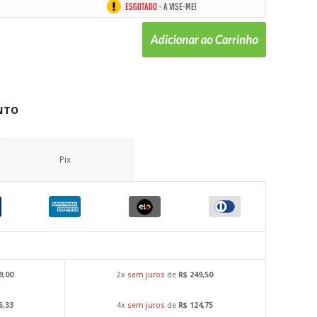
NTO
Pix
9,00
2x
sem juros
de
R$ 249,50
6,33
4x
sem juros
de
R$ 124,75