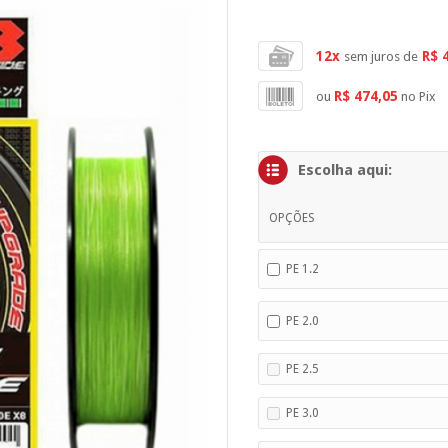
12x
R$ 
sem juros de
R$ 474,05
ou
no Pix
Escolha aqui:
OPÇÕES
PE 1.2
PE 2.0
PE 2.5
PE 3.0