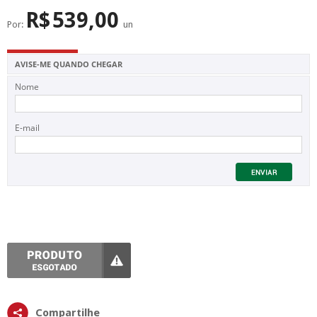
SUPERFÍCIE
MÁSCARA DE PROTEÇÃO SOLAR
R$
539,00
Por:
un
AVISE-ME QUANDO CHEGAR
Nome
E-mail
Compartilhe