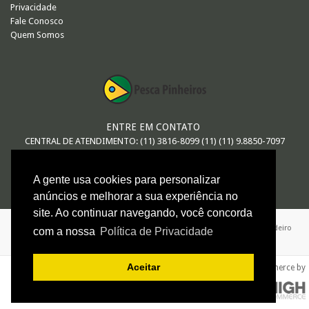
Privacidade
Fale Conosco
Quem Somos
ENTRE EM CONTATO
CENTRAL DE ATENDIMENTO: (11) 3816-8099 (11) (11) 9.8850-7097
E-MAIL
A gente usa cookies para personalizar
vendas@pescapinheiros.com.br
anúncios e melhorar a sua experiência no
site. Ao continuar navegando, você concorda
ARTHUR MACEDO DE OLIVEIRA - ME / 08.547.552/0001-26 / Avenida Brigadeiro
com a nossa
Política de Privacidade
Faria Lima 624 - São Paulo - SP
Aceitar
e-commerce by