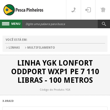
MENU
Cadastre-se
VOCÊ ESTÁ EM:
Acesse sua conta
LINHAS
MULTIFILAMENTO
Fale Conosco
LINHA YGK LONFORT
LINHAS
ODDPORT WXP1 PE 7 110
FLUORCARBONO
DESTAQUES
LIBRAS - 100 METROS
MONOFILAMENTO
DIVERSOS
Código do Produto: YGK
MULTIFILAMENTO
VARAS
X-BRAID
PARA CARRETILHA
CARRETILHAS