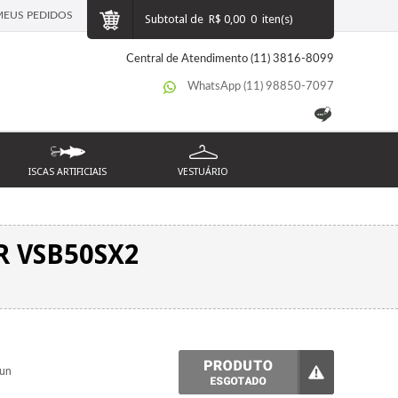
MEUS PEDIDOS
Subtotal de
R$ 0,00
0
iten(s)
Central de Atendimento (11) 3816-8099
WhatsApp (11) 98850-7097
ISCAS ARTIFICIAIS
VESTUÁRIO
R VSB50SX2
un