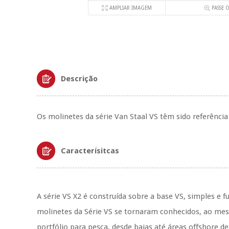
AMPLIAR IMAGEM
PASSE 
Descrição
Os molinetes da série Van Staal VS têm sido referência
Caracterísitcas
A série VS X2 é construída sobre a base VS, simples e 
molinetes da Série VS se tornaram conhecidos, ao me
portfólio para pesca, desde baias até áreas offshore 