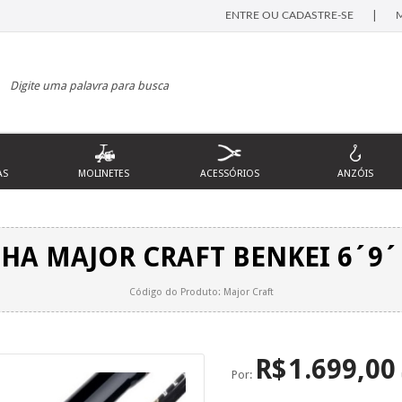
|
ENTRE OU CADASTRE-SE
AS
MOLINETES
ACESSÓRIOS
ANZÓIS
HA MAJOR CRAFT BENKEI 6´9´´
Código do Produto: Major Craft
R$
1.699,00
Por: