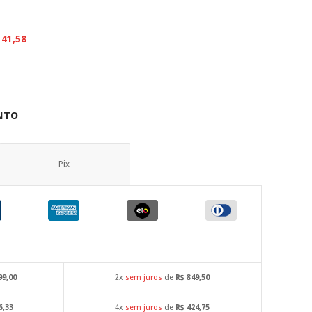
141,58
x
NTO
Pix
99,00
2x
sem juros
de
R$ 849,50
6,33
4x
sem juros
de
R$ 424,75