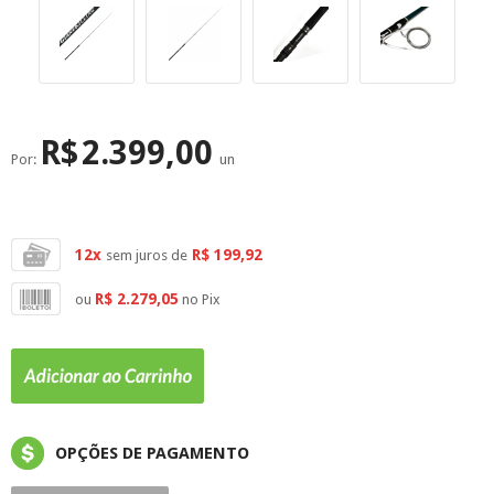
SUPERFÍCIE
MÁSCARA DE PROTEÇÃO SOLAR
R$
2.399,00
Por:
un
12x
R$ 199,92
sem juros de
R$ 2.279,05
ou
no Pix
OPÇÕES DE PAGAMENTO