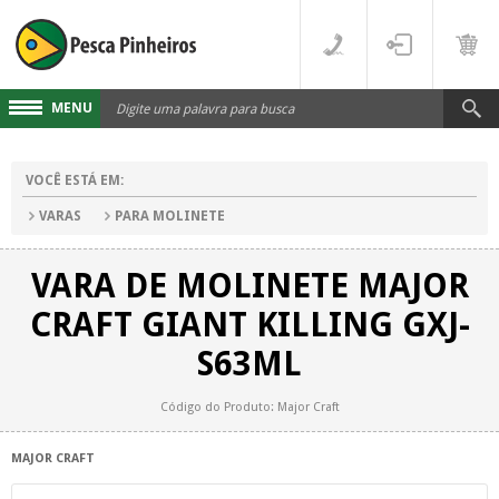
MENU
Cadastre-se
VOCÊ ESTÁ EM:
Acesse sua conta
VARAS
PARA MOLINETE
Fale Conosco
VARA DE MOLINETE MAJOR
LINHAS
CRAFT GIANT KILLING GXJ-
FLUORCARBONO
DESTAQUES
S63ML
MONOFILAMENTO
DIVERSOS
Código do Produto: Major Craft
MULTIFILAMENTO
VARAS
MAJOR CRAFT
PARA CARRETILHA
CARRETILHAS