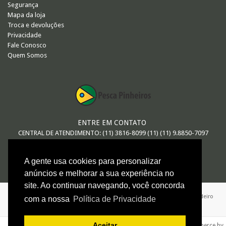
Segurança
Mapa da loja
Troca e devoluções
Privacidade
Fale Conosco
Quem Somos
ENTRE EM CONTATO
CENTRAL DE ATENDIMENTO: (11) 3816-8099 (11) (11) 9.8850-7097
E-MAIL
A gente usa cookies para personalizar
vendas@pescapinheiros.com.br
anúncios e melhorar a sua experiência no
site. Ao continuar navegando, você concorda
ARTHUR MACEDO DE OLIVEIRA - ME / 08.547.552/0001-26 / Avenida Brigadeiro
com a nossa
Política de Privacidade
Faria Lima 624 - São Paulo - SP
Aceitar
e-commerce by