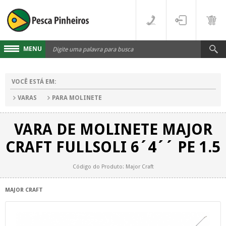
MENU
Cadastre-se
VOCÊ ESTÁ EM:
Acesse sua conta
VARAS
PARA MOLINETE
Fale Conosco
VARA DE MOLINETE MAJOR
LINHAS
CRAFT FULLSOLI 6´4´´ PE 1.5
FLUORCARBONO
DESTAQUES
Código do Produto: Major Craft
MONOFILAMENTO
DIVERSOS
MAJOR CRAFT
MULTIFILAMENTO
VARAS
PARA CARRETILHA
CARRETILHAS