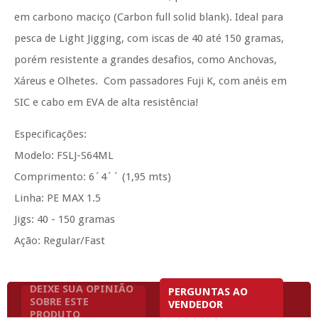
em carbono maciço (Carbon full solid blank). Ideal para
pesca de Light Jigging, com iscas de 40 até 150 gramas,
porém resistente a grandes desafios, como Anchovas,
Xáreus e Olhetes. Com passadores Fuji K, com anéis em
SIC e cabo em EVA de alta resistência!
Especificações:
Modelo: FSLJ-S64ML
Comprimento: 6´4´´ (1,95 mts)
Linha: PE MAX 1.5
Jigs: 40 - 150 gramas
Ação: Regular/Fast
DEIXE SUA OPINIÃO
PERGUNTAS AO
SOBRE ESTE
VENDEDOR
PRODUTO