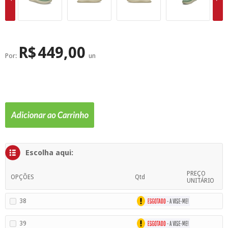
SUPERFÍCIE
MÁSCARA DE PROTEÇÃO SOLAR
R$
449,00
Por:
un
Escolha aqui:
PREÇO
OPÇÕES
Qtd
UNITÁRIO
38
39