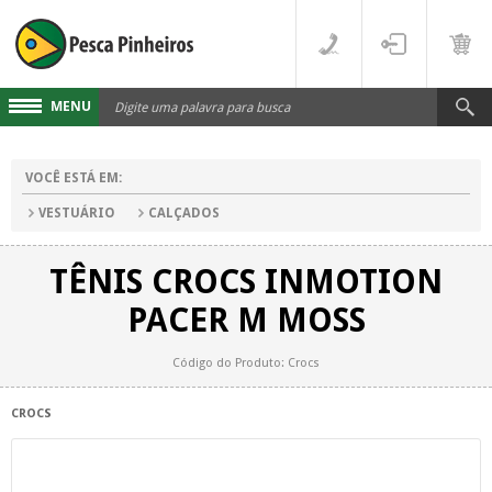
MENU
Cadastre-se
VOCÊ ESTÁ EM:
Acesse sua conta
VESTUÁRIO
CALÇADOS
Fale Conosco
TÊNIS CROCS INMOTION
LINHAS
PACER M MOSS
FLUORCARBONO
DESTAQUES
Código do Produto: Crocs
MONOFILAMENTO
DIVERSOS
CROCS
MULTIFILAMENTO
VARAS
PARA CARRETILHA
CARRETILHAS