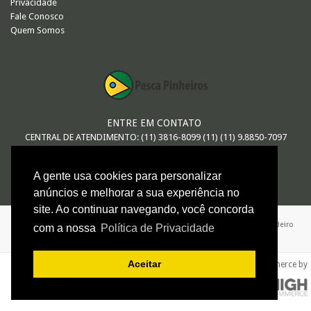
Privacidade
Fale Conosco
Quem Somos
ENTRE EM CONTATO
CENTRAL DE ATENDIMENTO: (11) 3816-8099 (11) (11) 9.8850-7097
E-MAIL
A gente usa cookies para personalizar
vendas@pescapinheiros.com.br
anúncios e melhorar a sua experiência no
site. Ao continuar navegando, você concorda
ARTHUR MACEDO DE OLIVEIRA - ME / 08.547.552/0001-26 / Avenida Brigadeiro
com a nossa
Política de Privacidade
Faria Lima 624 - São Paulo - SP
Aceitar
e-commerce by