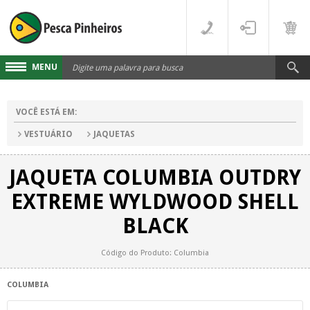
MENU
Cadastre-se
VOCÊ ESTÁ EM:
Acesse sua conta
VESTUÁRIO
JAQUETAS
Fale Conosco
JAQUETA COLUMBIA OUTDRY
LINHAS
EXTREME WYLDWOOD SHELL
FLUORCARBONO
DESTAQUES
BLACK
MONOFILAMENTO
DIVERSOS
Código do Produto: Columbia
MULTIFILAMENTO
VARAS
COLUMBIA
PARA CARRETILHA
CARRETILHAS