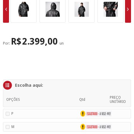
SUPERFÍCIE
MÁSCARA DE PROTEÇÃO SOLAR
R$
2.399,00
Por:
un
Escolha aqui:
PREÇO
OPÇÕES
Qtd
UNITÁRIO
P
M