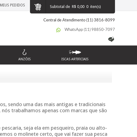
MEUS PEDIDOS
Subtotal de
R$ 0,00
0
iten(s)
Central de Atendimento (11) 3816-8099
WhatsApp (11) 98850-7097
ANZÓIS
ISCAS ARTIFICIAIS
os, sendo uma das mais antigas e tradicionais
s, nós trabalhamos apenas com marcas que são
escaria, seja ela em pesqueiro, praia ou alto-
mos o molinete certo, que vai fazer sua pesca