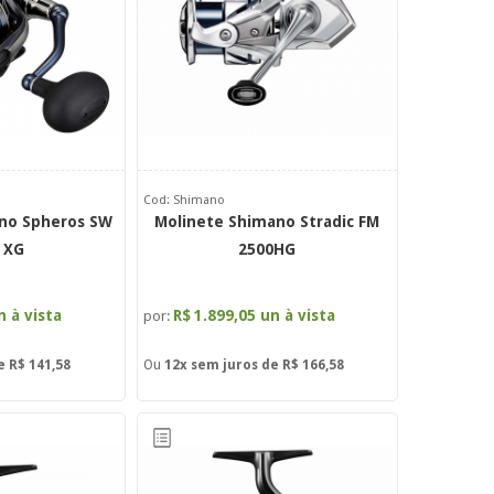
Cod: Shimano
no Spheros SW
Molinete Shimano Stradic FM
 XG
2500HG
n à vista
R$
1.899,05 un à vista
por:
de
R$ 141,58
Ou
12x
sem juros de
R$ 166,58