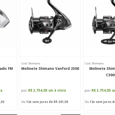
Cod: Shimano
Cod: Shimano
adic FM
Molinete Shimano Vanford 2500
Molinete Shi
C300
ta
R$
2.754,05 un à vista
R$
2.754,05 u
por:
por:
,92
Ou
12x
sem juros de
R$ 241,58
Ou
12x
sem juros 