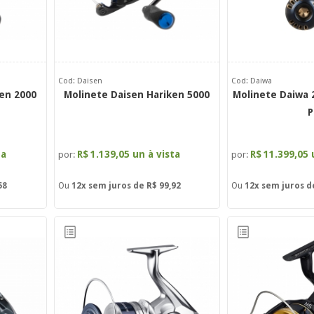
Cod: Daisen
Cod: Daiwa
en 2000
Molinete Daisen Hariken 5000
Molinete Daiwa 2
P
ta
R$
1.139,05 un à vista
R$
11.399,05 
por:
por:
58
Ou
12x
sem juros de
R$ 99,92
Ou
12x
sem juros 