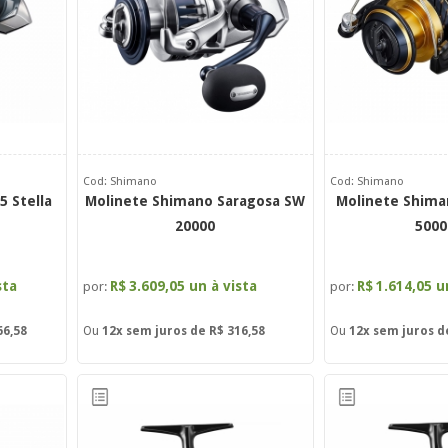
Cod: Shimano
Cod: Shimano
 Stella
Molinete Shimano Saragosa SW
Molinete Shima
20000
5000
sta
R$
3.609,05 un à vista
R$
1.614,05 u
por:
por:
66,58
Ou
12x
sem juros de
R$ 316,58
Ou
12x
sem juros 