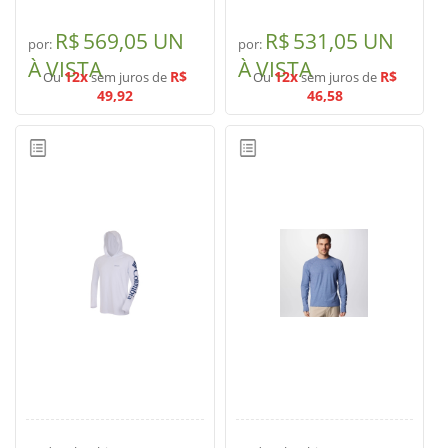
SUPERFÍCIE
MÁSCARA DE PROTEÇÃO SOLAR
R$
569,05 UN
R$
531,05 UN
por:
por:
À VISTA
À VISTA
12x
R$
12x
R$
Ou
sem juros de
Ou
sem juros de
49,92
46,58