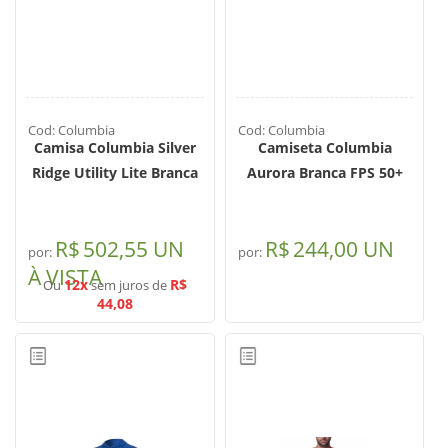
Cod: Columbia
Cod: Columbia
Camisa Columbia Silver
Camiseta Columbia
Ridge Utility Lite Branca
Aurora Branca FPS 50+
R$
502,55 UN
R$
244,00 UN
por:
por:
À VISTA
12x
R$
Ou
sem juros de
44,08