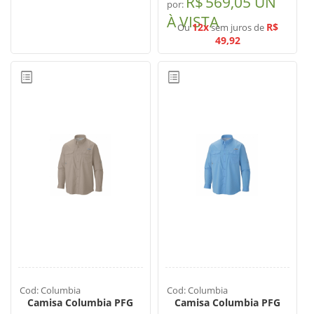
R$
569,05 UN
por:
À VISTA
12x
R$
Ou
sem juros de
49,92
Cod: Columbia
Cod: Columbia
Camisa Columbia PFG
Camisa Columbia PFG