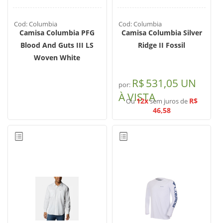
Cod: Columbia
Cod: Columbia
Camisa Columbia PFG
Camisa Columbia Silver
Blood And Guts III LS
Ridge II Fossil
Woven White
R$
531,05 UN
por:
À VISTA
12x
R$
Ou
sem juros de
46,58