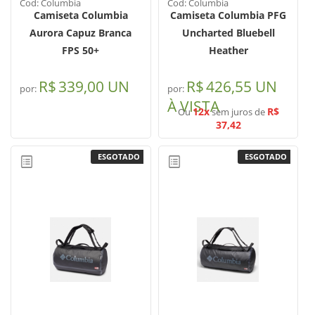
Cod: Columbia
Cod: Columbia
Camiseta Columbia
Camiseta Columbia PFG
Aurora Capuz Branca
Uncharted Bluebell
FPS 50+
Heather
R$
339,00 UN
R$
426,55 UN
por:
por:
À VISTA
12x
R$
Ou
sem juros de
37,42
ESGOTADO
ESGOTADO