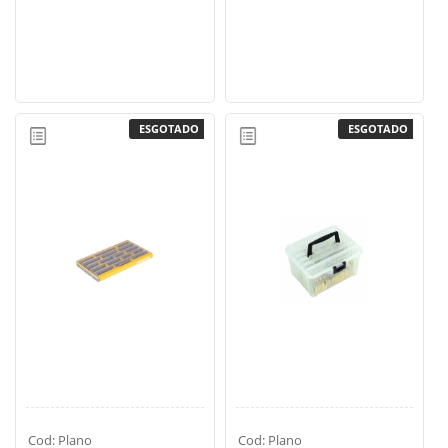
SUPERFÍCIE
MÁSCARA DE PROTEÇÃO SOLAR
ESGOTADO
ESGOTADO
Cod: Plano
Cod: Plano