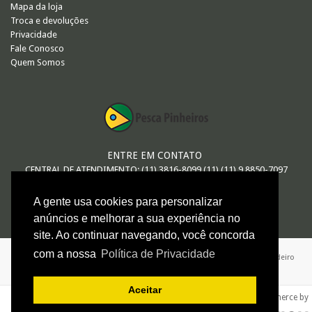
Mapa da loja
Troca e devoluções
Privacidade
Fale Conosco
Quem Somos
ENTRE EM CONTATO
CENTRAL DE ATENDIMENTO: (11) 3816-8099 (11) (11) 9.8850-7097
E-MAIL
A gente usa cookies para personalizar
vendas@pescapinheiros.com.br
anúncios e melhorar a sua experiência no
site. Ao continuar navegando, você concorda
com a nossa
Política de Privacidade
ARTHUR MACEDO DE OLIVEIRA - ME / 08.547.552/0001-26 / Avenida Brigadeiro
Faria Lima 624 - São Paulo - SP
Aceitar
e-commerce by